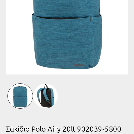
Άνοιγμα
μέσου
1
στο
παράθυρο
Σακίδιο Polo Airy 20lt 902039-5800