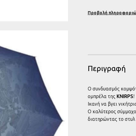
MIRACLE
MI
SKY
SK
Προβολή πληροφοριώ
-
-
37608421
37
Περιγραφή
Ο συνδυασμός κομψότ
ομπρέλα της
KNIRPS
!
Ικανή να βγει νικήτρι
Ο καλύτερος σύμμαχος
διατηρώντας το στυλ