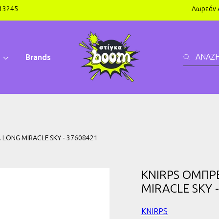
613245
Δωρεάν 
ΑΝΑΖ
Brands
 LONG MIRACLE SKY - 37608421
KNIRPS ΟΜΠΡ
MIRACLE SKY 
KNIRPS