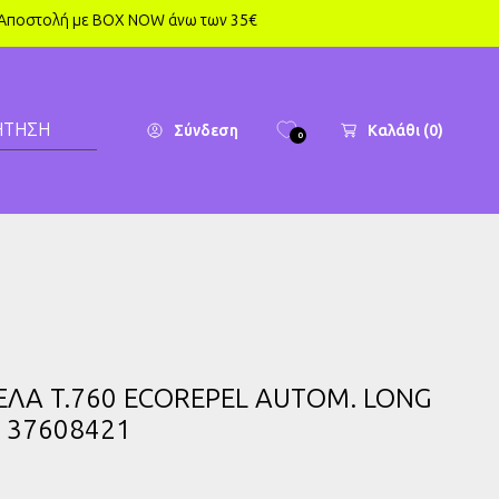
Αποστολή με BOX NOW άνω των 35€
ΉΤΗΣΗ
Σύνδεση
Καλάθι
(0)
0
ΕΛΑ T.760 ECOREPEL AUTOM. LONG
- 37608421