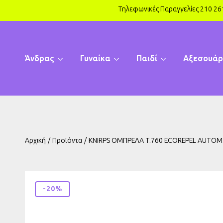
Τηλεφωνικές Παραγγελίες 210 2
ΑΠΕΥΘΕΊΑΣ ΜΕΤΆΒΑΣΗ ΣΤΟ ΠΕΡΙΕΧΌΜΕΝΟ
Άνδρας
Γυναίκα
Παιδί
Αξεσουάρ
Αρχική
Προϊόντα
KNIRPS ΟΜΠΡΕΛΑ T.760 ECOREPEL AUTOM.
ΜΕΤΆΒΑΣΗ ΣΤΙΣ ΠΛΗΡΟΦΟΡΊΕΣ ΠΡΟΪΌΝΤΟΣ
-20%