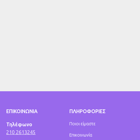
The sticky sis club
τσάντα χιαστί
φάκελος costa green
From 95,92€
ΕΠΙΚΟΙΝΩΝΙΑ
ΠΛΗΡΟΦΟΡΙΕΣ
Ποιοι είμαστε
Τηλέφωνο
210 2613245
Επικοινωνία