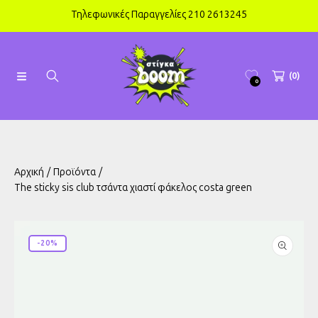
Τηλεφωνικές Παραγγελίες 210 2613245
ΑΠΕΥΘΕΊΑΣ ΜΕΤΆΒΑΣΗ ΣΤΟ ΠΕΡΙΕΧΌΜΕΝΟ
(0)
0
Αρχική
Προϊόντα
The sticky sis club τσάντα χιαστί φάκελος costa green
ΜΕΤΆΒΑΣΗ ΣΤΙΣ ΠΛΗΡΟΦΟΡΊΕΣ ΠΡΟΪΌΝΤΟΣ
-20%